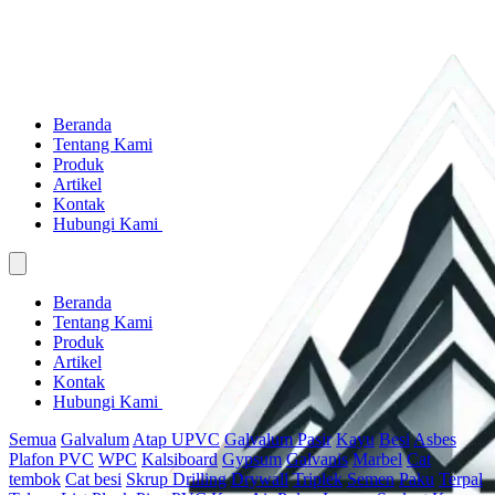
Beranda
Tentang Kami
Produk
Artikel
Kontak
Hubungi Kami
Beranda
Tentang Kami
Produk
Artikel
Kontak
Hubungi Kami
Semua
Galvalum
Atap UPVC
Galvalum Pasir
Kayu
Besi
Asbes
Plafon PVC
WPC
Kalsiboard
Gypsum
Galvanis
Marbel
Cat
tembok
Cat besi
Skrup Drilling
Drywall
Triplek
Semen
Paku
Terpal