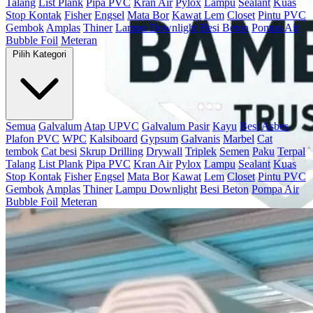
Talang
List Plank
Pipa PVC
Kran Air
Pylox
Lampu
Sealant
Kuas
Stop Kontak
Fisher
Engsel
Mata Bor
Kawat
Lem
Closet
Pintu PVC
Gembok
Amplas
Thiner
Lampu Downlight
Besi Beton
Pompa Air
Bubble Foil
Meteran
Pilih Kategori
Semua
Galvalum
Atap UPVC
Galvalum Pasir
Kayu
Besi
Asbes
Plafon PVC
WPC
Kalsiboard
Gypsum
Galvanis
Marbel
Cat
tembok
Cat besi
Skrup Drilling
Drywall
Triplek
Semen
Paku
Terpal
Talang
List Plank
Pipa PVC
Kran Air
Pylox
Lampu
Sealant
Kuas
Stop Kontak
Fisher
Engsel
Mata Bor
Kawat
Lem
Closet
Pintu PVC
Gembok
Amplas
Thiner
Lampu Downlight
Besi Beton
Pompa Air
Bubble Foil
Meteran