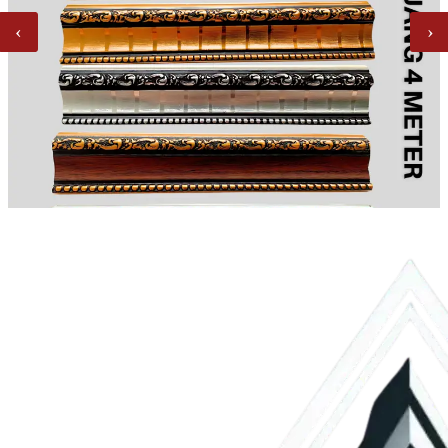
‹
›
List Siku Pigora DITIGA Silver Black
Bahan:&nbsp;Polyvinyl Chloride (PVC) yang lentur, kuat, awet,
dan tahan lama.Panjang : 4 meter
Plafon PVC